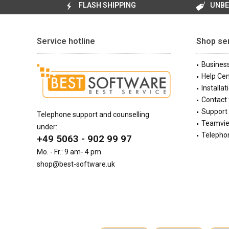
FLASH SHIPPING
UNBE
Service hotline
Shop se
Busines
Help Cen
Installat
Contact
Support 
Telephone support and counselling
Teamvi
under:
Telephon
+49 5063 - 902 99 97
Mo. - Fr.: 9 am- 4 pm
shop@best-software.uk