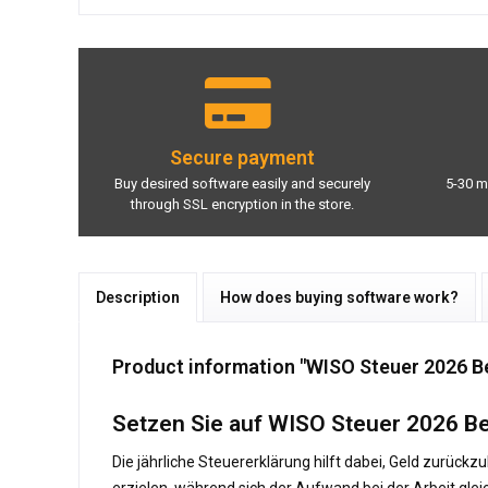
Secure payment
Buy desired software easily and securely
5-30 m
through SSL encryption in the store.
Description
How does buying software work?
Product information "WISO Steuer 2026 Be
Setzen Sie auf WISO Steuer 2026 Ber
Die jährliche Steuererklärung hilft dabei, Geld zurück
erzielen, während sich der Aufwand bei der Arbeit glei