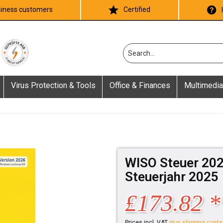
iness customers
Certified
Virus Protection & Tools
Office & Finances
Multimedia
WISO Steuer 202
Steuerjahr 2025
£173.82 *
Prices incl. VAT
plus shipping costs