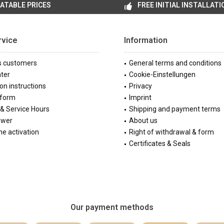
ATABLE PRICES
FREE INITIAL INSTALLATI
rvice
Information
s customers
General terms and conditions
ter
Cookie-Einstellungen
ion instructions
Privacy
 form
Imprint
& Service Hours
Shipping and payment terms
ewer
About us
e activation
Right of withdrawal & form
Certificates & Seals
Our payment methods