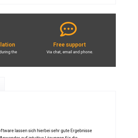
llation
Free support
during the
Via chat, email and phone.
ftware lassen sich hierbei sehr gute Ergebnisse
e Anwender auf intuitive Lösungen für die