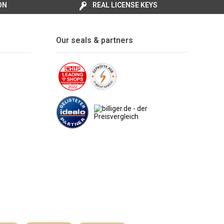
ON
REAL LICENSE KEYS
Our seals & partners