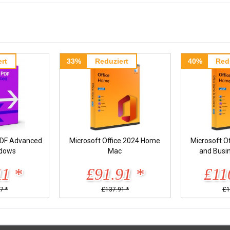
rt
33%
Reduziert
40%
Red
DF Advanced
Microsoft Office 2024 Home
Microsoft O
ndows
Mac
and Busi
11 *
£91.91 *
£11
7 *
£137.91 *
£1