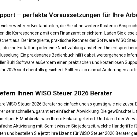
upport – perfekte Voraussetzungen für Ihre Arb
ielen weiteren Bestandteilen, die Sie ohne weitere Kosten in Anspruch
en die Korrespondenz mit dem Finanzamt erleichtern. Laden Sie diese 
 gefächert aus. Der integrierte, praktische Rechner der Software WISO S
r, ob eine Erstattung oder eine Nachzahlung anstehen. Die entsprechen
üsselung. Ein praxisnahes Bedienbuch hilft dabei, weitergehende Info
ler Buhl Software außerdem einen praktischen und kostenlosen Support.
rjahr 2025 sind ebenfalls gesichert. Sollten also einmal Änderungen au
 liefern Ihnen WISO Steuer 2026 Berater
are WISO Steuer 2026 Berater so einfach und so günstig wie nie zuvor. 
erer sehr schnellen, garantiert einfachen Abwicklung. Die gewünschte
ll per E-Mail direkt nach Ihrem Einkauf geliefert. Und damit der Ver
einfache Aktivierung mit. Somit wissen Sie jederzeit, welche Handgriffe 
n und bestellen Sie jetzt Ihre Lizenz für WISO Steuer 2026 Berater ga