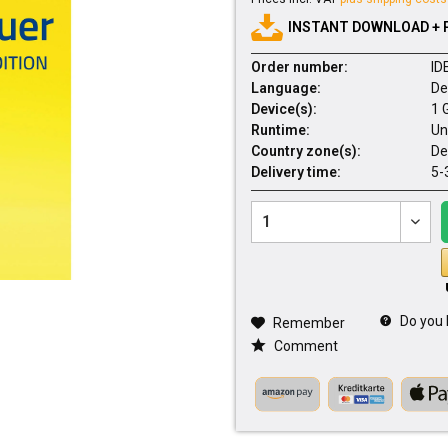
INSTANT DOWNLOAD + 
Order number:
ID
Language:
De
Device(s):
1 
Runtime:
Un
Country zone(s):
De
Delivery time:
5-
Do you 
Remember
Comment