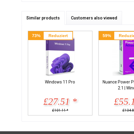
Similar products
Customers also viewed
73%
Reduziert
59%
Reduzie
Windows 11 Pro
Nuance Power P
2.1 | Wi
£27.51 *
£55.
£101.11 *
£134.8