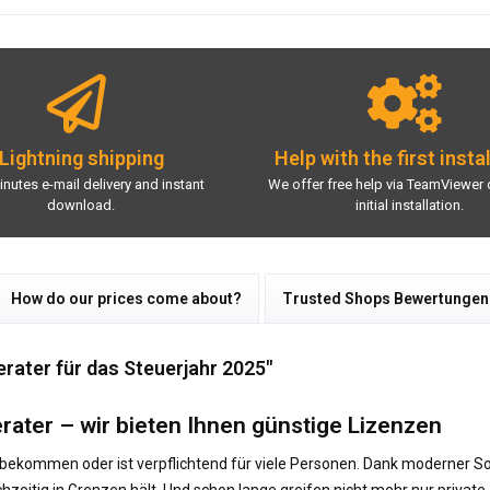
Lightning shipping
Help with the first insta
inutes e-mail delivery and instant
We offer free help via TeamViewer 
download.
initial installation.
How do our prices come about?
Trusted Shops Bewertungen
rater für das Steuerjahr 2025"
ater – wir bieten Ihnen günstige Lizenzen
zubekommen oder ist verpflichtend für viele Personen. Dank moderner So
chzeitig in Grenzen hält. Und schon lange greifen nicht mehr nur privat