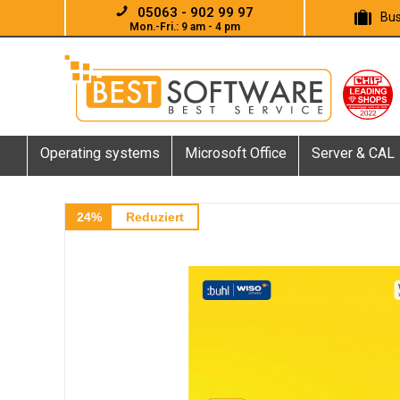
05063 - 902 99 97
Bus
Mon.-Fri.: 9 am - 4 pm
Operating systems
Microsoft Office
Server & CAL
24%
Reduziert