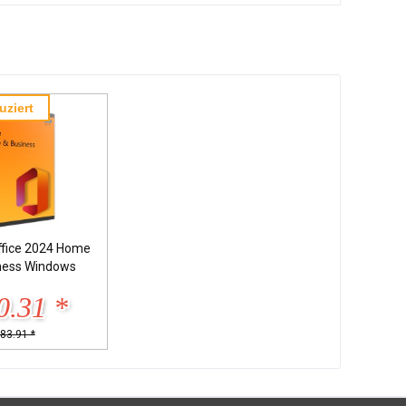
uziert
ffice 2024 Home
ness Windows
0.31 *
83.91 *