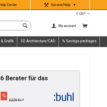
Help Center
Service/Help
▼
My account
 & Grafik
3D Architecture/CAD
% Savings packages
6 Berater für das
£229.91 *