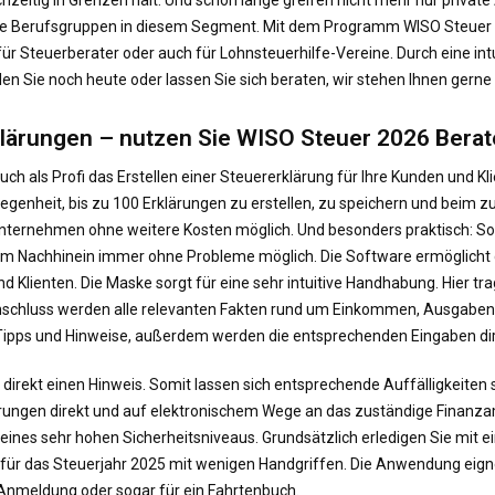
rene Berufsgruppen in diesem Segment. Mit dem Programm WISO Steuer 
 für Steuerberater oder auch für Lohnsteuerhilfe-Vereine. Durch eine in
llen Sie noch heute oder lassen Sie sich beraten, wir stehen Ihnen gerne 
klärungen – nutzen Sie WISO Steuer 2026 Berat
h als Profi das Erstellen einer Steuererklärung für Ihre Kunden und Kl
legenheit, bis zu 100 Erklärungen zu erstellen, zu speichern und beim
m Unternehmen ohne weitere Kosten möglich. Und besonders praktisch: So
h im Nachhinein immer ohne Probleme möglich. Die Software ermöglicht 
d Klienten. Die Maske sorgt für eine sehr intuitive Handhabung. Hier t
schluss werden alle relevanten Fakten rund um Einkommen, Ausgaben u
e Tipps und Hinweise, außerdem werden die entsprechenden Eingaben dir
er direkt einen Hinweis. Somit lassen sich entsprechende Auffälligkeiten
rungen direkt und auf elektronischem Wege an das zuständige Finanzamt
eines sehr hohen Sicherheitsniveaus. Grundsätzlich erledigen Sie mit 
für das Steuerjahr 2025 mit wenigen Handgriffen. Die Anwendung eignet 
nmeldung oder sogar für ein Fahrtenbuch.