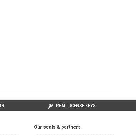
ON
REAL LICENSE KEYS
Our seals & partners