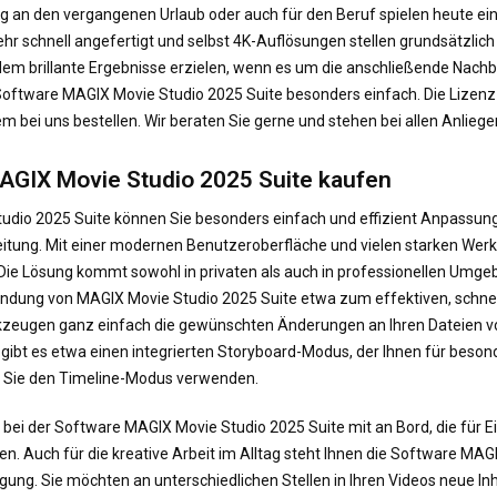
g an den vergangenen Urlaub oder auch für den Beruf spielen heute eine
schnell angefertigt und selbst 4K-Auflösungen stellen grundsätzlich 
m brillante Ergebnisse erzielen, wenn es um die anschließende Nach
r Software MAGIX Movie Studio 2025 Suite besonders einfach. Die Lize
 bei uns bestellen. Wir beraten Sie gerne und stehen bei allen Anliege
MAGIX Movie Studio 2025 Suite kaufen
tudio 2025 Suite können Sie besonders einfach und effizient Anpassung
tung. Mit einer modernen Benutzeroberfläche und vielen starken Wer
 Die Lösung kommt sowohl in privaten als auch in professionellen Umge
Anwendung von MAGIX Movie Studio 2025 Suite etwa zum effektiven, schn
kzeugen ganz einfach die gewünschten Änderungen an Ihren Dateien vo
ier gibt es etwa einen integrierten Storyboard-Modus, der Ihnen für bes
n Sie den Timeline-Modus verwenden.
en bei der Software MAGIX Movie Studio 2025 Suite mit an Bord, die für
. Auch für die kreative Arbeit im Alltag steht Ihnen die Software MAG
g. Sie möchten an unterschiedlichen Stellen in Ihren Videos neue Inha