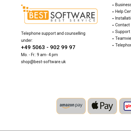
Busines
Help Cen
Installat
Contact
Support 
Telephone support and counselling
Teamvi
under:
Telephon
+49 5063 - 902 99 97
Mo. - Fr.: 9 am- 4 pm
shop@best-software.uk