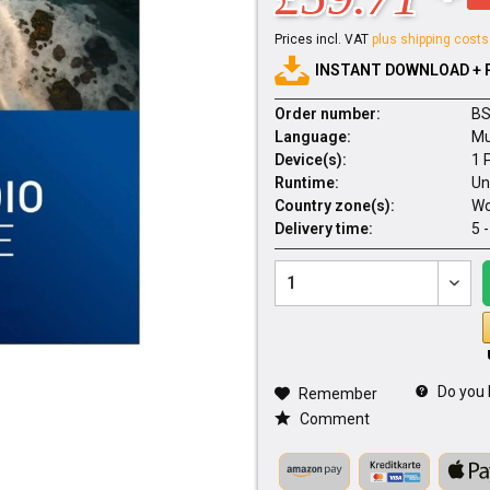
Prices incl. VAT
plus shipping costs
INSTANT DOWNLOAD + 
Order number:
BS
Language:
Mu
Device(s):
1 
Runtime:
Un
Country zone(s):
Wo
Delivery time:
5 
Do you 
Remember
Comment