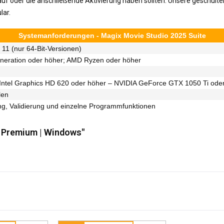
uf oder die anschließende Aktivierung haben sollten. Unsere geschulte
lar.
Systemanforderungen - Magix Movie Studio 2025 Suite
1 (nur 64-Bit-Versionen)
Generation oder höher; AMD Ryzen oder höher
ntel Graphics HD 620 oder höher – NVIDIA GeForce GTX 1050 Ti od
len
rung, Validierung und einzelne Programmfunktionen
2 Premium | Windows"