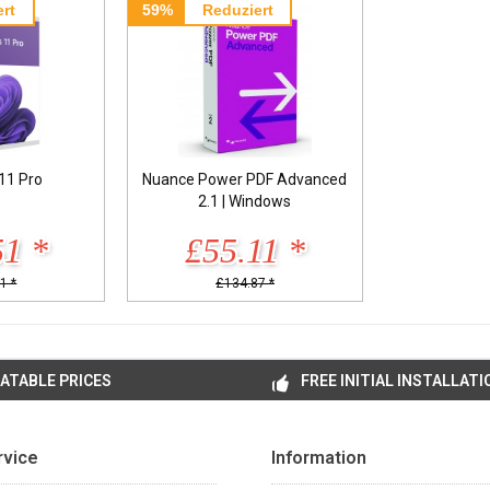
rt
59%
Reduziert
11 Pro
Nuance Power PDF Advanced
2.1 | Windows
51 *
£55.11 *
1 *
£134.87 *
ATABLE PRICES
FREE INITIAL INSTALLATI
rvice
Information