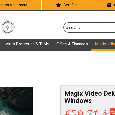
iness customers
Certified
Virus Protection & Tools
Office & Finances
Multimedia
Magix Video Del
Windows
£59.71 *