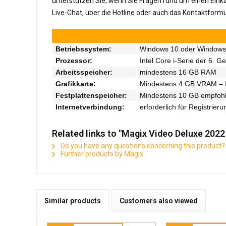
unterstützen Sie, wenn Sie Fragen rund um einen Einka
Live-Chat, über die Hotline oder auch das Kontaktformu
Betriebssystem:
Windows 10 oder Windows 1
Prozessor:
Intel Core i-Serie der 6. 
Arbeitsspeicher:
mindestens 16 GB RAM
Grafikkarte:
Mindestens 4 GB VRAM – I
Festplattenspeicher:
Mindestens 10 GB empfoh
Internetverbindung:
erforderlich für Registrie
Related links to "Magix Video Deluxe 202
Do you have any questions concerning this product?
Further products by Magix
Similar products
Customers also viewed