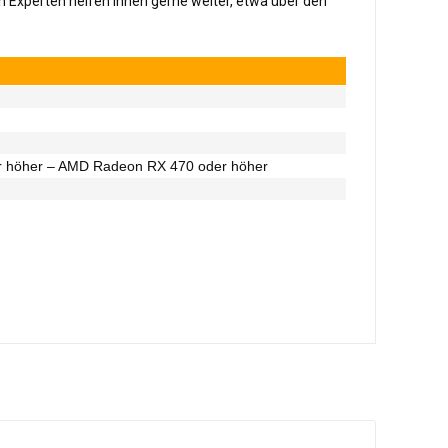
n Experten helfen Ihnen gerne weiter, etwa über den
er höher – AMD Radeon RX 470 oder höher