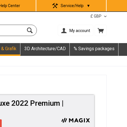
Help Center
Service/Help
▼
My account
 & Grafik
3D Architecture/CAD
% Savings packages
uxe 2022 Premium |