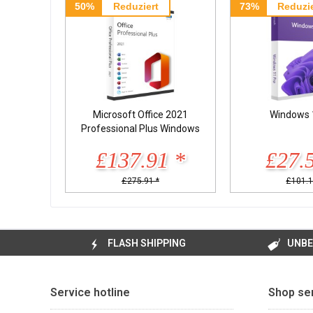
50%
Reduziert
73%
Reduzie
Microsoft Office 2021
Windows 
Professional Plus Windows
£137.91 *
£27.
£275.91 *
£101.1
FLASH SHIPPING
UNBE
Service hotline
Shop se