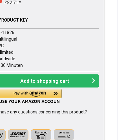
£82.71 *
PRODUCT KEY
-11826
ltilingual
PC
limited
rldwide
- 30 Minuten
Add to
shopping cart
have any questions concerning this product?