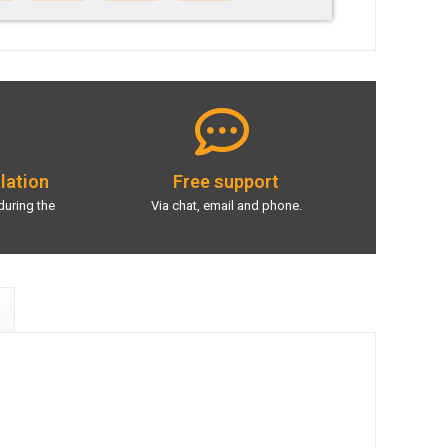
llation
Free support
during the
Via chat, email and phone.