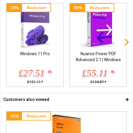
73%
Reduziert
59%
Reduziert
Windows 11 Pro
Nuance Power PDF
Advanced 2.1 | Windows
£27.51 *
£55.11 *
£101.11 *
£134.87 *
Customers also viewed
41%
Reduziert