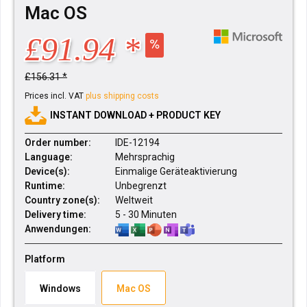
Mac OS
£91.94 *
£156.31 *
Prices incl. VAT
plus shipping costs
INSTANT DOWNLOAD + PRODUCT KEY
Order number:
IDE-12194
Language:
Mehrsprachig
Device(s):
Einmalige Geräteaktivierung
Runtime:
Unbegrenzt
Country zone(s):
Weltweit
Delivery time:
5 - 30 Minuten
Anwendungen:
Platform
Windows
Mac OS