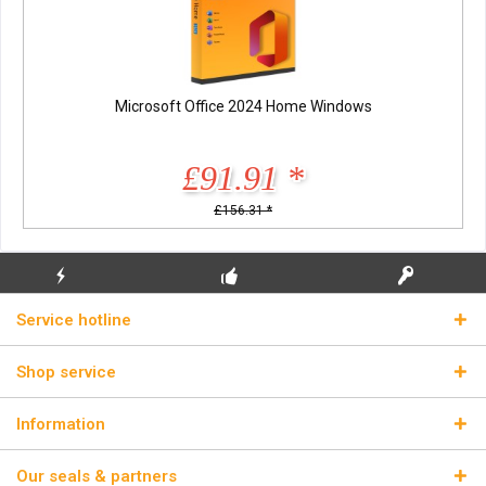
Microsoft Office 2024 Home Windows
£91.91 *
£156.31 *
FLASH SHIPPING
FREE INITIAL INSTALLATION
REAL LICENSE KEYS
Service hotline
Shop service
Information
Our seals & partners