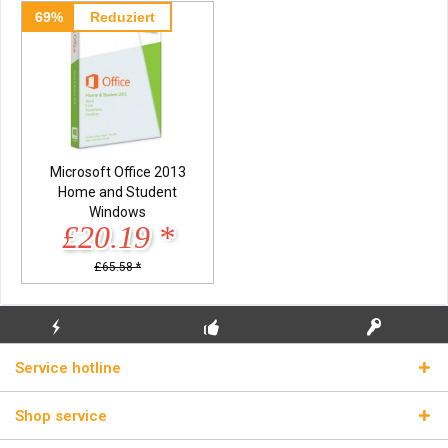
69%
Reduziert
Microsoft Office 2013
Home and Student
Windows
£20.19 *
£65.58 *
FLASH SHIPPING
FREE INITIAL INSTALLATION
REAL LICENSE KEYS
Service hotline
Shop service