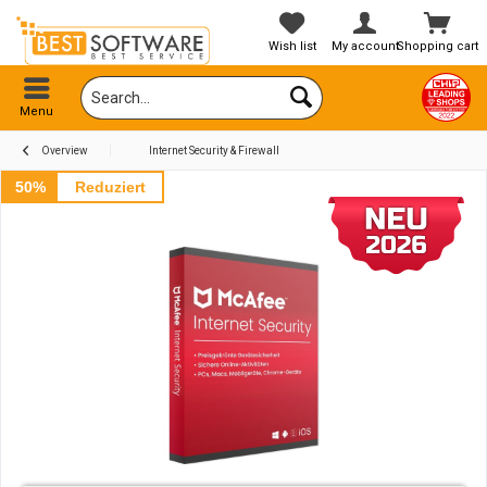
Wish list
My account
Shopping cart
Menu
Overview
Internet Security & Firewall
50%
Reduziert