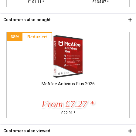
£101.11 *
£134.87 *
Customers also bought
68%
Reduziert
McAfee Antivirus Plus 2026
From £7.27 *
£22.91 *
Customers also viewed