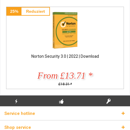
25%
Reduziert
Norton Security 3.0 | 2022 | Download
From £13.71 *
£18.31 *
FLASH SHIPPING
FREE INITIAL INSTALLATION
REAL LICENSE KEYS
Service hotline
Shop service