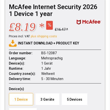
McAfee Internet Security 2026
1 Device 1 year
£8.19 *
£16.47 *
Prices incl. VAT
plus shipping costs
INSTANT DOWNLOAD + PRODUCT KEY
Order number:
BS-12087
Language:
Mehrsprachig
Device(s):
1 Gerät
Runtime:
1 Jahr
Country zone(s):
Weltweit
Delivery time:
5 - 30 Minuten
Device(s)
1 Device
3 Geräte
5 Devices