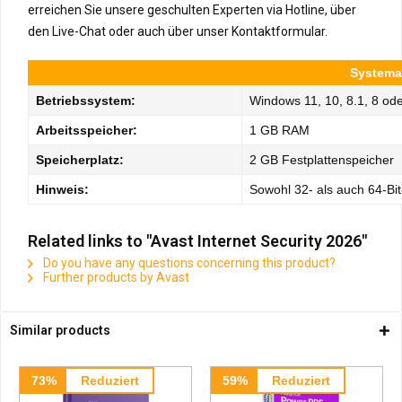
erreichen Sie unsere geschulten Experten via Hotline, über
den Live-Chat oder auch über unser Kontaktformular.
Systeman
Betriebssystem:
Windows 11, 10, 8.1, 8 ode
Arbeitsspeicher:
1 GB RAM
Speicherplatz:
2 GB Festplattenspeicher
Hinweis:
Sowohl 32- als auch 64-Bit
Related links to "Avast Internet Security 2026"
Do you have any questions concerning this product?
Further products by Avast
Similar products
73%
Reduziert
59%
Reduziert