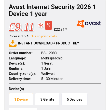
Avast Internet Security 2026 1
Device 1 year
£9.11 *
£22.91 *
Prices incl. VAT
plus shipping costs
INSTANT DOWNLOAD + PRODUCT KEY
Order number:
BS-12083
Language:
Mehrsprachig
Device(s):
1 Gerät
Runtime:
1 Jahr
Country zone(s):
Weltweit
Delivery time:
5 - 30 Minuten
Device(s)
1 Device
3 Geräte
5 Devices