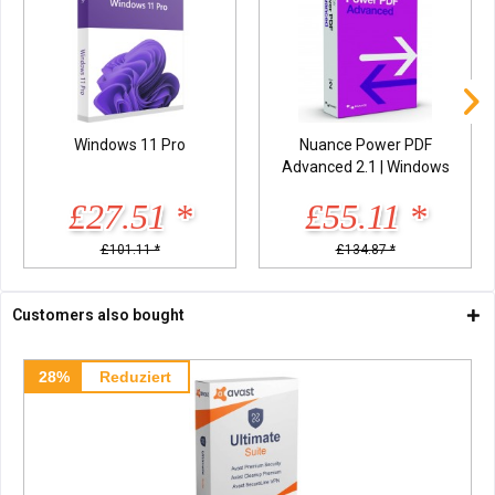
Windows 11 Pro
Nuance Power PDF
Advanced 2.1 | Windows
£27.51 *
£55.11 *
£101.11 *
£134.87 *
Customers also bought
28%
Reduziert