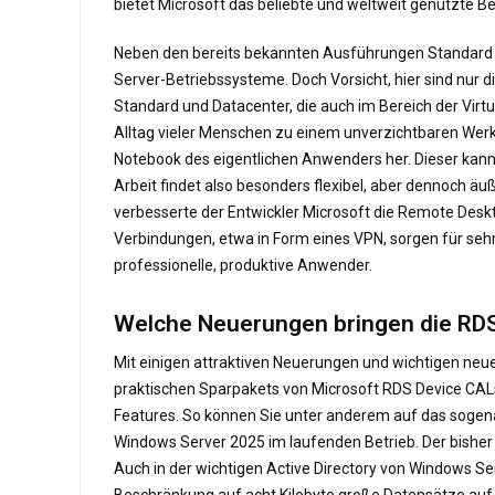
bietet Microsoft das beliebte und weltweit genutzte B
Neben den bereits bekannten Ausführungen Standard un
Server-Betriebssysteme. Doch Vorsicht, hier sind nur 
Standard und Datacenter, die auch im Bereich der Virt
Alltag vieler Menschen zu einem unverzichtbaren Wer
Notebook des eigentlichen Anwenders her. Dieser kann
Arbeit findet also besonders flexibel, aber dennoch ä
verbesserte der Entwickler Microsoft die Remote Deskt
Verbindungen, etwa in Form eines VPN, sorgen für se
professionelle, produktive Anwender.
Welche Neuerungen bringen die RD
Mit einigen attraktiven Neuerungen und wichtigen neu
praktischen Sparpakets von Microsoft RDS Device CALs
Features. So können Sie unter anderem auf das sogenan
Windows Server 2025 im laufenden Betrieb. Der bisher 
Auch in der wichtigen Active Directory von Windows Se
Beschränkung auf acht Kilobyte große Datensätze auf. D