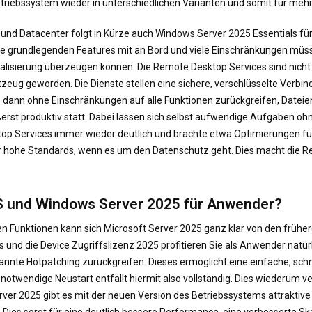
etriebssystem wieder in unterschiedlichen Varianten und somit für meh
d Datacenter folgt in Kürze auch Windows Server 2025 Essentials für d
die grundlegenden Features mit an Bord und viele Einschränkungen müss
ualisierung überzeugen können. Die Remote Desktop Services sind nicht 
kzeug geworden. Die Dienste stellen eine sichere, verschlüsselte Ver
 dann ohne Einschränkungen auf alle Funktionen zurückgreifen, Dateien
ußerst produktiv statt. Dabei lassen sich selbst aufwendige Aufgaben o
op Services immer wieder deutlich und brachte etwa Optimierungen für 
hr hohe Standards, wenn es um den Datenschutz geht. Dies macht die R
S und Windows Server 2025 für Anwender?
en Funktionen kann sich Microsoft Server 2025 ganz klar von den früh
 und die Device Zugriffslizenz 2025 profitieren Sie als Anwender natü
nte Hotpatching zurückgreifen. Dieses ermöglicht eine einfache, schne
notwendige Neustart entfällt hiermit also vollständig. Dies wiederum ve
rver 2025 gibt es mit der neuen Version des Betriebssystems attraktive
ies sorgt für eine deutlich bessere Performance, eine verbesserte Skal