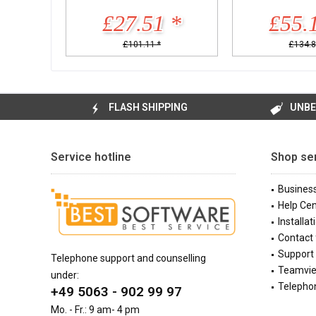
£27.51 *
£55.
£101.11 *
£134.8
FLASH SHIPPING
UNBE
Service hotline
Shop se
Busines
Help Cen
Installat
Contact
Support 
Telephone support and counselling
Teamvi
under:
Telephon
+49 5063 - 902 99 97
Mo. - Fr.: 9 am- 4 pm