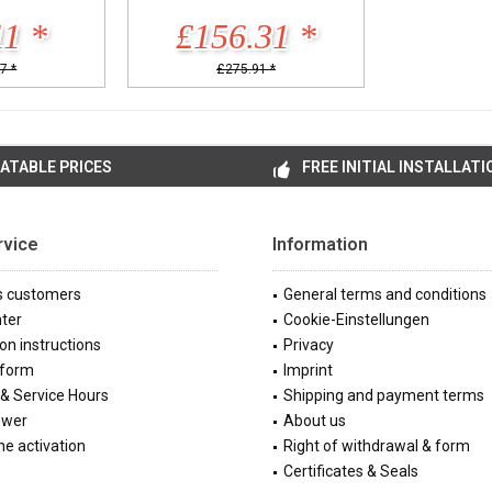
11 *
£156.31 *
7 *
£275.91 *
ATABLE PRICES
FREE INITIAL INSTALLATI
rvice
Information
s customers
General terms and conditions
ter
Cookie-Einstellungen
ion instructions
Privacy
 form
Imprint
& Service Hours
Shipping and payment terms
ewer
About us
e activation
Right of withdrawal & form
Certificates & Seals