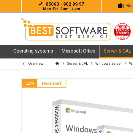
05063 - 902 99 97
Bus
Mon.-Fri.: 9 am - 4 pm
Operating systems
Microsoft Office
Server & CAL
Overview
Server & CAL
Windows Server
Wi
11%
Reduziert