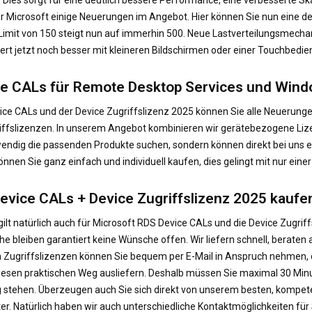
 Microsoft einige Neuerungen im Angebot. Hier können Sie nun eine deu
imit von 150 steigt nun auf immerhin 500. Neue Lastverteilungsmechan
rt jetzt noch besser mit kleineren Bildschirmen oder einer Touchbedie
ice CALs für Remote Desktop Services und Win
e CALs und der Device Zugriffslizenz 2025 können Sie alle Neuerungen 
riffslizenzen. In unserem Angebot kombinieren wir gerätebezogene Li
dig die passenden Produkte suchen, sondern können direkt bei uns ein
nnen Sie ganz einfach und individuell kaufen, dies gelingt mit nur einer
 Device CALs + Device Zugriffslizenz 2025 kaufe
gilt natürlich auch für Microsoft RDS Device CALs und die Device Zugrif
he bleiben garantiert keine Wünsche offen. Wir liefern schnell, berat
en Zugriffslizenzen können Sie bequem per E-Mail in Anspruch nehmen,
diesen praktischen Weg ausliefern. Deshalb müssen Sie maximal 30 Minu
g stehen. Überzeugen auch Sie sich direkt von unserem besten, kompe
er. Natürlich haben wir auch unterschiedliche Kontaktmöglichkeiten für