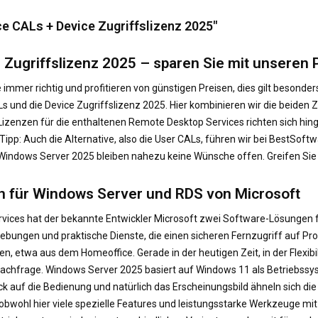
e CALs + Device Zugriffslizenz 2025"
 Zugriffslizenz 2025 – sparen Sie mit unseren
immer richtig und profitieren von günstigen Preisen, dies gilt besonder
 und die Device Zugriffslizenz 2025. Hier kombinieren wir die beiden Z
Lizenzen für die enthaltenen Remote Desktop Services richten sich hing
Tipp: Auch die Alternative, also die User CALs, führen wir bei BestSof
ndows Server 2025 bleiben nahezu keine Wünsche offen. Greifen Sie jet
en für Windows Server und RDS von Microsoft
ices hat der bekannte Entwickler Microsoft zwei Software-Lösungen f
ebungen und praktische Dienste, die einen sicheren Fernzugriff auf P
en, etwa aus dem Homeoffice. Gerade in der heutigen Zeit, in der Flexibi
hfrage. Windows Server 2025 basiert auf Windows 11 als Betriebssys
k auf die Bedienung und natürlich das Erscheinungsbild ähneln sich d
bwohl hier viele spezielle Features und leistungsstarke Werkzeuge mit 