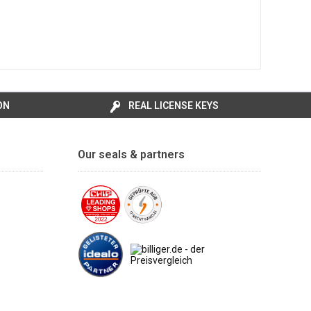
ON
REAL LICENSE KEYS
Our seals & partners