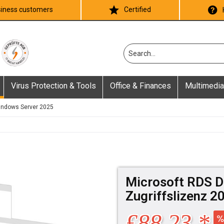
iness customers
Certified
Virus Protection & Tools
Office & Finances
Multimedia
ndows Server 2025
Microsoft RDS D
Zugriffslizenz 2
£88.23 *