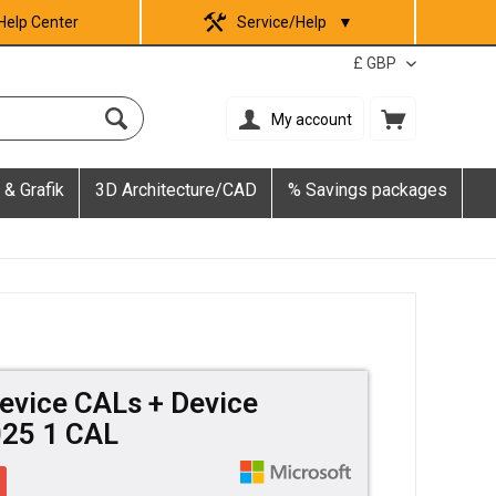
Help Center
Service/Help
▼
My account
 & Grafik
3D Architecture/CAD
% Savings packages
evice CALs + Device
025 1 CAL