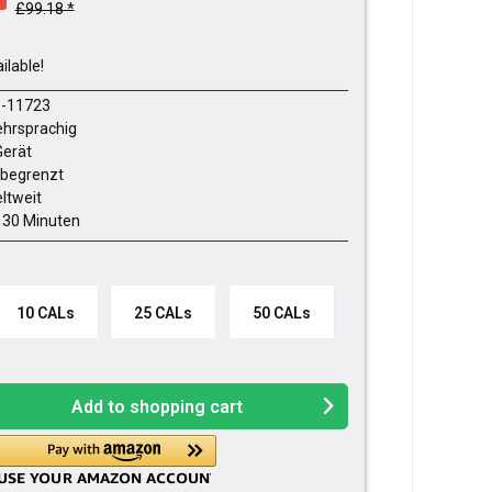
£99.18 *
ilable!
-11723
hrsprachig
Gerät
begrenzt
ltweit
- 30 Minuten
10 CALs
25 CALs
50 CALs
Add to
shopping cart