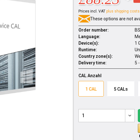
Prices incl. VAT
plus shipping costs
These options are not ava
Order number:
BS
Language:
Me
Device(s):
1 
Runtime:
Un
Country zone(s):
We
Delivery time:
5 
CAL Anzahl
1 CAL
5 CALs