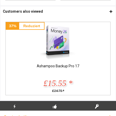
Customers also viewed
37%
Reduziert
Ashampoo Backup Pro 17
£15.55 *
£24.75 *
FLASH SHIPPING
FREE INITIAL INSTALLATION
REAL LICENSE KEYS