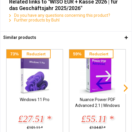
Related links to "WISO EÜR + Kasse 2026 | für
das Geschäftsjahr 2025/2026"
Do you have any questions concerning this product?
Further products by Buhl
Similar products
73%
Reduziert
59%
Reduziert
Windows 11 Pro
Nuance Power PDF
Advanced 2.1 | Windows
£27.51 *
£55.11 *
£101.11 *
£134.87 *