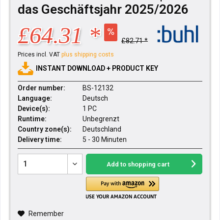
das Geschäftsjahr 2025/2026
£64.31 *
£82.71 *
Prices incl. VAT
plus shipping costs
INSTANT DOWNLOAD + PRODUCT KEY
Order number:
BS-12132
Language:
Deutsch
Device(s):
1 PC
Runtime:
Unbegrenzt
Country zone(s):
Deutschland
Delivery time:
5 - 30 Minuten
Add to
shopping cart
Remember