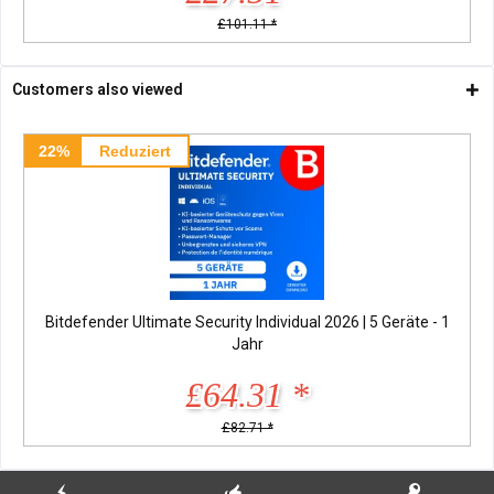
£101.11 *
Customers also viewed
22%
Reduziert
Bitdefender Ultimate Security Individual 2026 | 5 Geräte - 1
Jahr
£64.31 *
£82.71 *