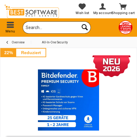
Wish list
My account
Shopping cart
Menu
Overview
All-In-One Security
22%
Reduziert