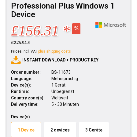
Professional Plus Windows 1
Device
£156.31 *
£275.91 *
Prices incl. VAT
plus shipping costs
INSTANT DOWNLOAD + PRODUCT KEY
Order number:
BS-11673
Language:
Mehrsprachig
Device(s):
1 Gerät
Runtime:
Unbegrenzt
Country zone(s):
Weltweit
Delivery time:
5 - 30 Minuten
Device(s)
1 Device
2 devices
3 Geräte