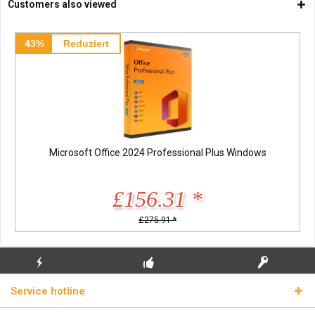
Customers also viewed
43%
Reduziert
Microsoft Office 2024 Professional Plus Windows
£156.31 *
£275.91 *
FLASH SHIPPING
FREE INITIAL INSTALLATION
REAL LICENSE KEYS
Service hotline