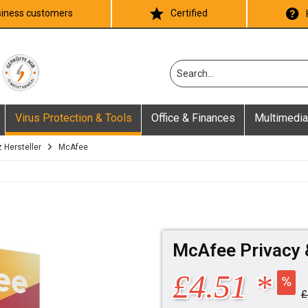
iness customers
Certified
Virus Protection & Tools
Office & Finances
Multimedia
 Hersteller
McAfee
McAfee Privacy 
£4.51 *
£