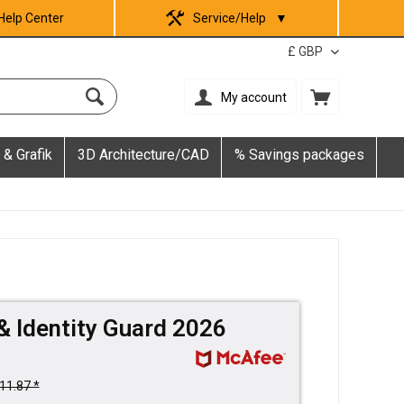
Help Center
Service/Help
▼
My account
 & Grafik
3D Architecture/CAD
% Savings packages
& Identity Guard 2026
11.87 *