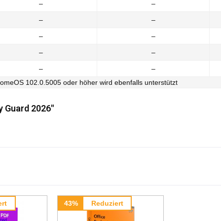
–
–
–
–
–
–
–
–
–
–
omeOS 102.0.5005 oder höher wird ebenfalls unterstützt
ty Guard 2026"
rt
43%
Reduziert