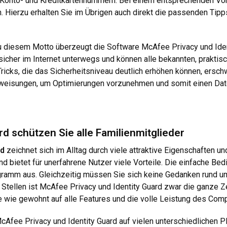
 Konto- und Kreditkartennummern. Bei einem entsprechenden Vorf
 Hierzu erhalten Sie im Übrigen auch direkt die passenden Tipps
treu diesem Motto überzeugt die Software McAfee Privacy und Ide
sicher im Internet unterwegs und können alle bekannten, prakti
ricks, die das Sicherheitsniveau deutlich erhöhen können, ersch
weisungen, um Optimierungen vorzunehmen und somit einen Daten
d schützen Sie alle Familienmitglieder
rd
zeichnet sich im Alltag durch viele attraktive Eigenschaften u
 bietet für unerfahrene Nutzer viele Vorteile. Die einfache Bedi
ogramm aus. Gleichzeitig müssen Sie sich keine Gedanken rund 
Stellen ist McAfee Privacy und Identity Guard zwar die ganze Zei
e wie gewohnt auf alle Features und die volle Leistung des Com
Afee Privacy und Identity Guard auf vielen unterschiedlichen Pl