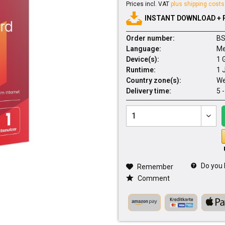
Prices incl. VAT
plus shipping costs
INSTANT DOWNLOAD + 
Order number:
BS
Language:
Me
Device(s):
1 
Runtime:
1 
Country zone(s):
We
Delivery time:
5 
Do you 
Remember
Comment