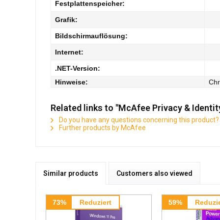
Festplattenspeicher:
Grafik:
Bildschirmauflösung:
Internet:
.NET-Version:
Hinweise:
Chr
Related links to "McAfee Privacy & Identi
Do you have any questions concerning this product?
Further products by McAfee
Similar products
Customers also viewed
73%
Reduziert
59%
Reduzie