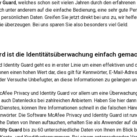
y Guard
, welches schon seit vielen Jahren durch den erfahrenen
ich unter anderem auf die einfache Bedienung, eine sehr gute Pe
 persönlichen Daten. Greifen Sie jetzt direkt bei uns zu, wir hel
ie überzeugen. Bei uns sparen Sie also besonders viel Geld.
rd ist die Identitätsüberwachung einfach gema
Identity Guard geht es in erster Linie um einen effektiven und d
ionen einen hohen Wert dar, dies gilt für Kennwörter, E-Mail-Ad
r Versuche Unbefugter, an diese Informationen zu gelangen und
ee Privacy und Identity Guard vor allem um eine Überwachung. 
 auch Datenlecks bei zahlreichen Anbietern. Haben Sie hier dann
nstes, können Ihre Informationen schnell in die falschen Hände
nnwörter. Die Software McAfee Privacy und Identity Guard ist ru
liche Daten von Ihnen auftauchen, erhalten Sie als Anwender auf
tity Guard
bis zu 60 unterschiedliche Daten von Ihnen im Blick b